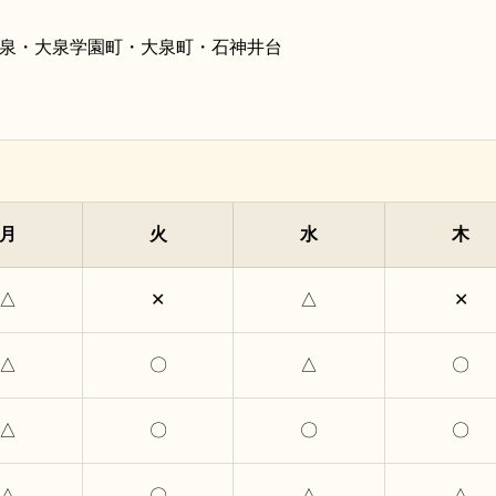
泉・大泉学園町・大泉町・石神井台
月
火
水
木
△
✕
△
✕
△
〇
△
〇
△
〇
〇
〇
△
〇
△
△