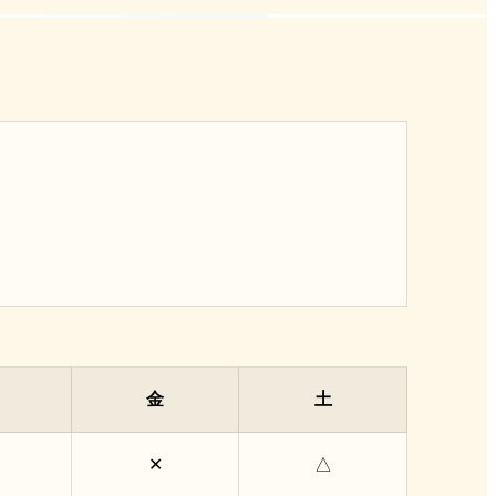
金
土
✕
△