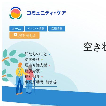
ホーム
イベント情報
採用情報
お問い合わせ
空き
arrow_drop_down
私たちのこと
arrow_drop_down
訪問介護
社内委員会の紹介
arrow_drop_down
居宅介護支援
社内研修
訪問介護について
arrow_drop_down
通所介護
会社案内
サービス内容
居宅介護支援について
arrow_drop_down
福祉用具
プライバシーポリシー
スタッフ紹介
サービス内容
通所介護について
事業所番号･加算等
スタッフ紹介
サービス内容
福祉用具について
スタッフ紹介
サービス内容
スタッフ紹介