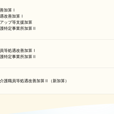
善加算Ⅰ
遇改善加算Ⅰ
アップ等支援加算
護特定事業所加算Ⅱ
員等処遇改善加算Ⅰ
護特定事業所加算Ⅱ
介護職員等処遇改善加算Ⅱ（新加算）