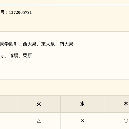
1372005791
大泉学園町、西大泉、東大泉、南大泉
寺、道場、栗原
火
水
木
△
✕
〇