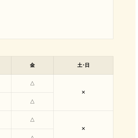
金
土･日
△
✕
△
△
✕
△